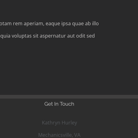
totam rem aperiam, eaque ipsa quae ab illo
quia voluptas sit aspernatur aut odit sed
Get In Touch
Kathryn Hurley
Mechanicsville, VA