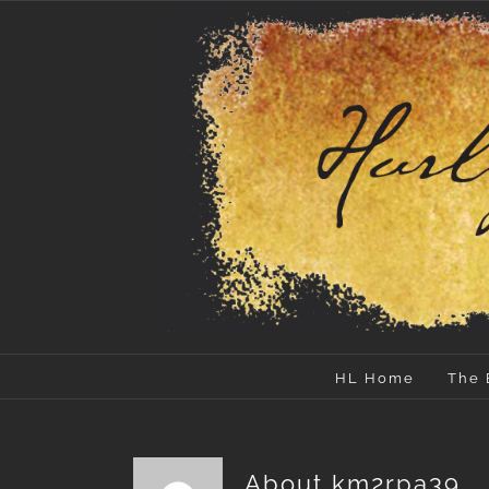
Skip
to
content
HL Home
The 
About
km2rpa39